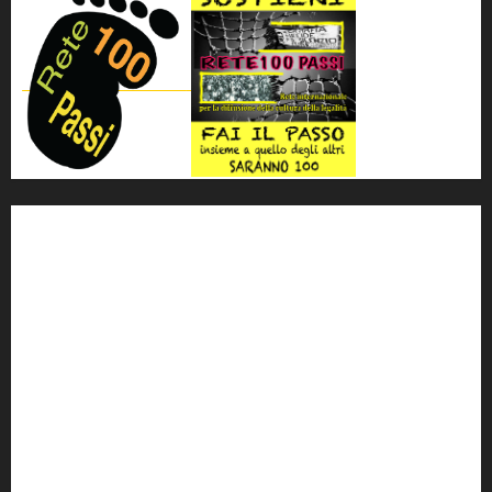
'ndrangheta
antimafia
ARS
Arte
Berlusconi
calabria
carabinieri
corruzione
Cosa Nostra
Crisi
Crocetta
cult
cultura
Dia
Elezioni
Europa
forza italia
giovanni falcone
governo
Grillo
istat
Italia
legalità
Libera