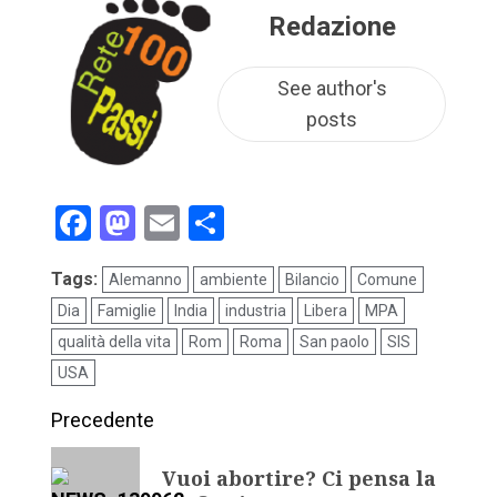
Redazione
See author's
posts
Facebook
Mastodon
Email
Condividi
Tags:
Alemanno
ambiente
Bilancio
Comune
Dia
Famiglie
India
industria
Libera
MPA
qualità della vita
Rom
Roma
San paolo
SIS
USA
Precedente
Vuoi abortire? Ci pensa la