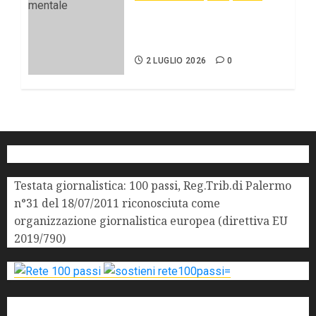
Stato dell’arte e
prospettive della salute
mentale in Sicilia.
2 LUGLIO 2026
0
Testata giornalistica: 100 passi, Reg.Trib.di Palermo
n°31 del 18/07/2011 riconosciuta come
organizzazione giornalistica europea (direttiva EU
2019/790)
'ndrangheta
antimafia
ARS
Arte