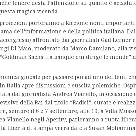
 anche tenere desta l’attenzione su quanto è accadut
questa tragica vicenda.
proiezioni porteranno a Riccione nomi importanti d
ama dell’informazione e della politica italiana. Da
alacongressi) affrontato dai giornalisti Gad Lerner e
uigi Di Maio, moderato da Marco Damilano, alla vi
) “Goldman Sachs. La banque qui dirige le monde” d
 economica globale per passare poi ad uno dei temi ch
 Italia apre discussioni e suscita polemiche. Ospit
stata dal giornalista Andrea Vianello, in occasione
visive della Rai dal titolo “Radici”, curate e realiz
e, sempre il 6 e 7 settembre, alle 19, a Villa Musso
ea Vianello negli Aperitv, parleranno a ruota liber
 la libertà di stampa verrà dato a Susan Mohammad