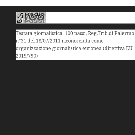
Testata giornalistica: 100 passi, Reg.Trib.di Palermo
n°31 del 18/07/2011 riconosciuta come
organizzazione giornalistica europea (direttiva EU
2019/790)