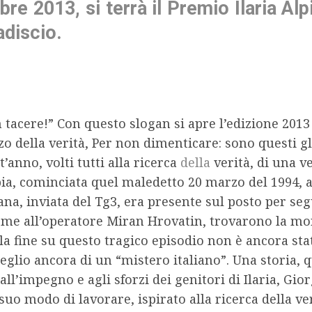
bre 2013, si terrà il Premio Ilaria Al
adiscio.
 tacere!” Con questo slogan si apre l’edizione 2013 d
zo della verità, Per non dimenticare: sono questi gl
’anno, volti tutti alla ricerca
della
verità, di una ve
ia, cominciata quel maledetto 20 marzo del 1994, a
na, inviata del Tg3, era presente sul posto per seg
eme all’operatore Miran Hrovatin, trovarono la mor
la fine su questo tragico episodio non è ancora sta
glio ancora di un “mistero italiano”. Una storia, q
ll’impegno e agli sforzi dei genitori di Ilaria, Gior
 suo modo di lavorare, ispirato alla ricerca della v